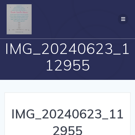
Passer
au
contenu
IMG_20240623_1
12955
IMG_20240623_11
2955