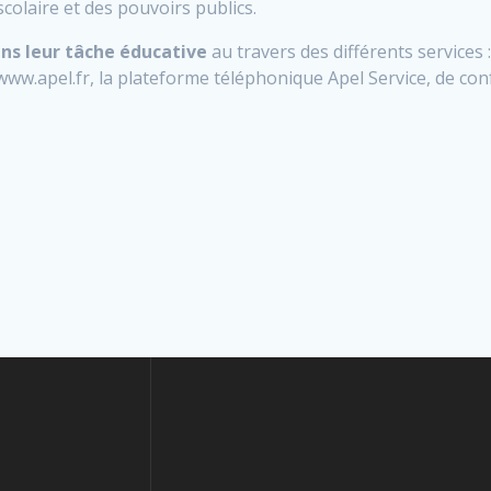
colaire et des pouvoirs publics.
ns leur tâche éducative
au travers des différents services :
e www.apel.fr, la plateforme téléphonique Apel Service, de c