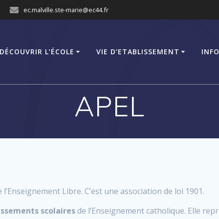
ec.malville.ste-marie@ec44.fr
DÉCOUVRIR L’ÉCOLE
VIE D’ETABLISSEMENT
INF
APEL
 l’Enseignement Libre. C’est une association de loi 1901.
lissements scolaires
de l’Enseignement catholique. Elle repr