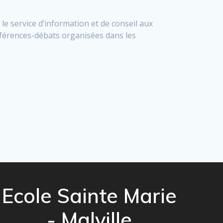
 le service d’information et de conseil aux
onférences-débats organisées dans les
Ecole Sainte Marie
- Malville