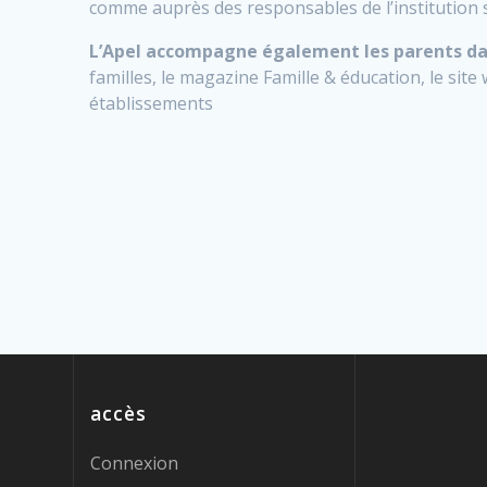
comme auprès des responsables de l’institution s
L’Apel accompagne également les parents da
familles, le magazine Famille & éducation, le sit
établissements
accès
Connexion