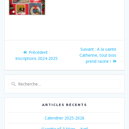
Navigation
Article
Suivant :
A la sainte
Article
Précédent :
de
suivant
Catherine, tout bois
précédent
Inscriptions 2024-2025
:
prend racine !
:
l’article
Recherche
pour
:
ARTICLES RÉCENTS
Calendrier 2025-2026
Gazette n° 3 Mars – Avril