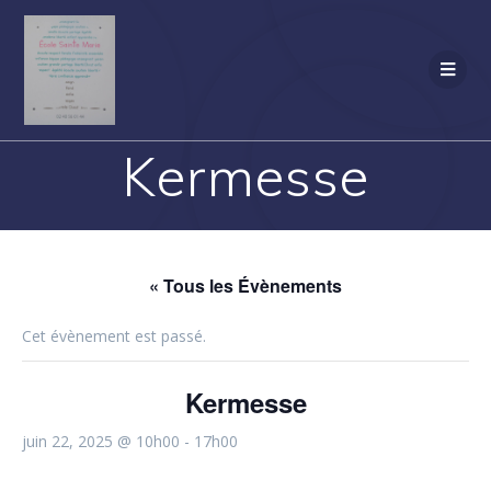
Passer
au
contenu
Kermesse
« Tous les Évènements
Cet évènement est passé.
Kermesse
juin 22, 2025 @ 10h00
-
17h00